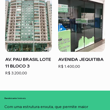
AV. PAU BRASIL LOTE
AVENIDA JEQUITIBA
11 BLOCO 3
Preço
R$ 1.400,00
Preço
R$ 3.200,00
Bandeirante Imóveis
Com uma estrutura enxuta, que permite maior